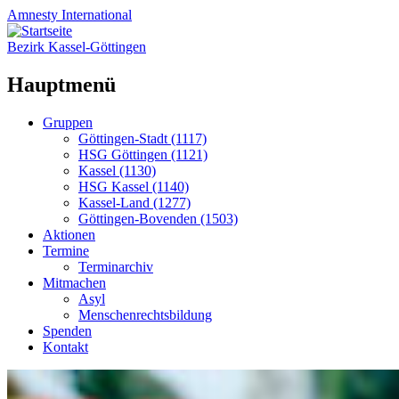
Amnesty
International
Bezirk Kassel-Göttingen
Hauptmenü
Zum
Gruppen
Inhalt
Göttingen-Stadt (1117)
springen
HSG Göttingen (1121)
Kassel (1130)
HSG Kassel (1140)
Kassel-Land (1277)
Göttingen-Bovenden (1503)
Aktionen
Termine
Terminarchiv
Mitmachen
Asyl
Menschenrechtsbildung
Spenden
Kontakt